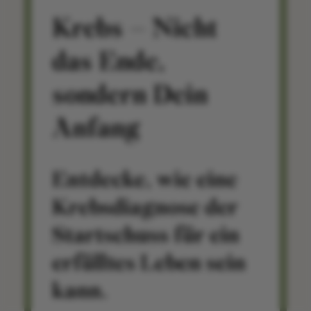
Krebs – Nicht
das Ende,
sondern Dein
Anfang
Entdecke, wie eine
Krebsdiagnose der
Startschuss für ein
erfülltes Leben sein
kann.